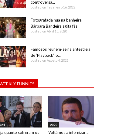
controversa...
posted on Fevereiro 16, 2022
Fotografada nua na banheira,
Bárbara Bandeira agita fãs
posted on Abril 15, 2020
Famosos reúnem-se na antestreia
de ‘Playback’, o...
posted on Agosto 4, 2026
WEEKLY FUNNIES
024
2022
ja quanto sofreram os
Voltámos a infernizar a