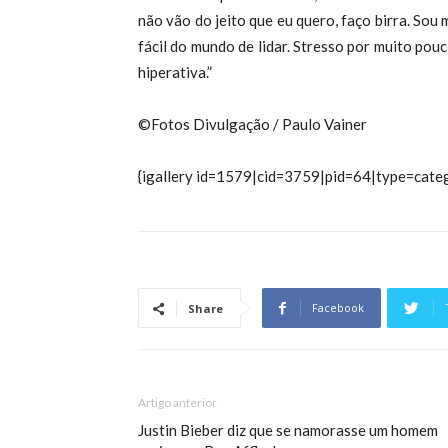
não vão do jeito que eu quero, faço birra. Sou 
fácil do mundo de lidar. Stresso por muito pou
hiperativa.”
©Fotos Divulgação / Paulo Vainer
{igallery id=1579|cid=3759|pid=64|type=categ
Facebook
Share
Artigo anterior
Justin Bieber diz que se namorasse um homem