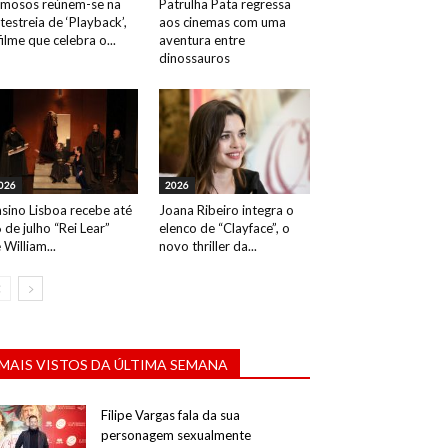
mosos reúnem-se na
Patrulha Pata regressa
testreia de ‘Playback’,
aos cinemas com uma
filme que celebra o...
aventura entre
dinossauros
026
2026
sino Lisboa recebe até
Joana Ribeiro integra o
 de julho “Rei Lear”
elenco de “Clayface”, o
 William...
novo thriller da...
MAIS VISTOS DA ÚLTIMA SEMANA
Filipe Vargas fala da sua
personagem sexualmente