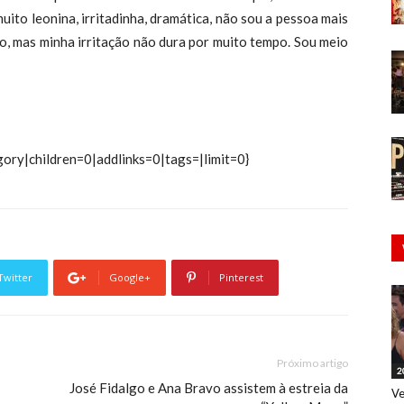
muito leonina, irritadinha, dramática, não sou a pessoa mais
co, mas minha irritação não dura por muito tempo. Sou meio
ory|children=0|addlinks=0|tags=|limit=0}
Twitter
Google+
Pinterest
Próximo artigo
2
José Fidalgo e Ana Bravo assistem à estreia da
Ve