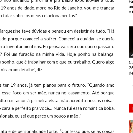
ão fico andando pra cima e pra baixo expondo-me a todo
Fa
an
9 anos de idade, moro no Rio de Janeiro, vou-me trancar
o 
 falar sobre os meus relacionamentos.”
Marquezine teve dúvidas e pensou em desistir de tudo. “Há
tudo porque comecei a sofrer. Comecei a duvidar se queria
 a inventar mentiras. Eu pensava: será que quero passar o
o? Foi um furacão na minha vida. Hoje ponho na balança:
2
eu sonho, que é trabalhar com o que eu trabalho. Quero algo
Ca
26
viram um detalhe”, diz.
de
e ter 19 anos, já tem planos para o futuro. “Quando amo
e esse foco em ser mãe, nunca no casamento. Até porque
edito em amor à primeira vista, não acredito nessas coisas
 cara é perfeito pra você… Nunca fui essa romântica boba.
ionais, eu sei que perco um pouco a mão!”
ata e de personalidade forte. “Confesso que, se as coisas