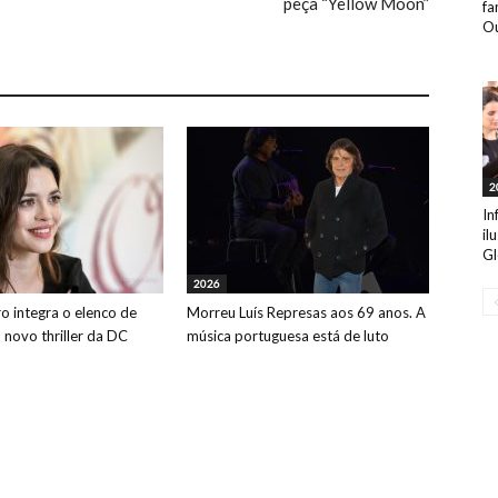
peça “Yellow Moon”
fa
Ou
2
In
il
Gl
2026
o integra o elenco de
Morreu Luís Represas aos 69 anos. A
o novo thriller da DC
música portuguesa está de luto