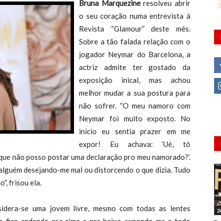
Bruna Marquezine
resolveu abrir
o seu coração numa entrevista à
Revista “Glamour” deste mês.
Sobre a tão falada relação com o
jogador Neymar do Barcelona, a
actriz admite ter gostado da
exposição inical, mas achou
melhor mudar a sua postura para
não sofrer. “O meu namoro com
Neymar foi muito exposto. No
início eu sentia prazer em me
expor! Eu achava: ‘Ué, tô
que não posso postar uma declaração pro meu namorado?’.
alguém desejando-me mal ou distorcendo o que dizia. Tudo
”, frisou ela.
idera-se uma jovem livre, mesmo com todas as lentes
2