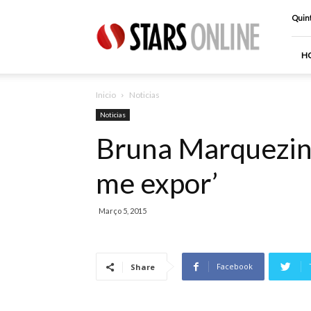
Stars
Quint
Online
H
Inicio
Noticias
Noticias
Bruna Marquezine
me expor’
Março 5, 2015
Facebook
Share