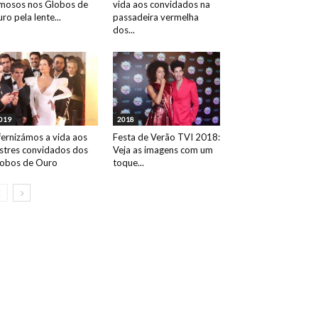
mosos nos Globos de
vida aos convidados na
ro pela lente...
passadeira vermelha
dos...
019
2018
fernizámos a vida aos
Festa de Verão TVI 2018:
ustres convidados dos
Veja as imagens com um
obos de Ouro
toque...