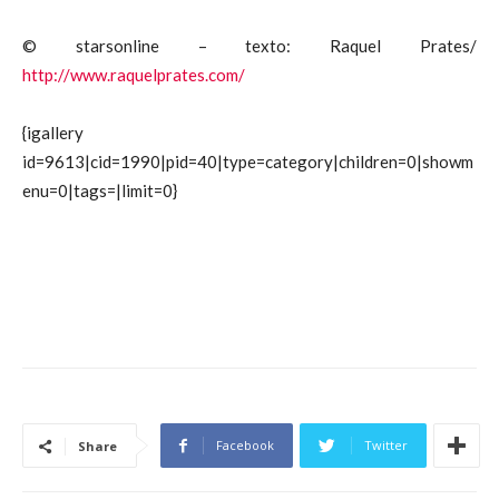
© starsonline – texto: Raquel Prates/
http://www.raquelprates.com/
{igallery
id=9613|cid=1990|pid=40|type=category|children=0|showm
enu=0|tags=|limit=0}
Facebook
Twitter
Share