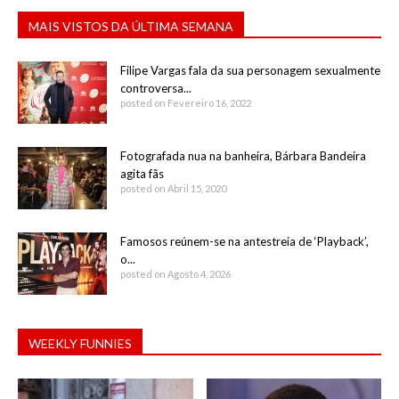
MAIS VISTOS DA ÚLTIMA SEMANA
Filipe Vargas fala da sua personagem sexualmente
controversa...
posted on Fevereiro 16, 2022
Fotografada nua na banheira, Bárbara Bandeira
agita fãs
posted on Abril 15, 2020
Famosos reúnem-se na antestreia de ‘Playback’,
o...
posted on Agosto 4, 2026
WEEKLY FUNNIES