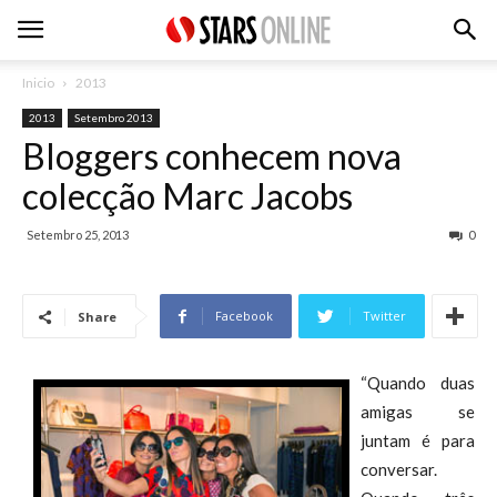
Inicio
2013
2013
Setembro 2013
Bloggers conhecem nova
colecção Marc Jacobs
Setembro 25, 2013
0
Facebook
Twitter
Share
“Quando duas
amigas se
juntam é para
conversar.