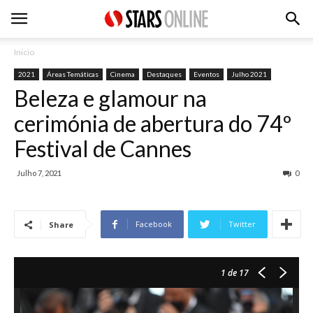
Inicio
2021
Áreas Temáticas
Cinema
Destaques
Eventos
Julho 2021
Beleza e glamour na
cerimónia de abertura do 74º
Festival de Cannes
Julho 7, 2021
0
Facebook
Twitter
Share
1
de 17