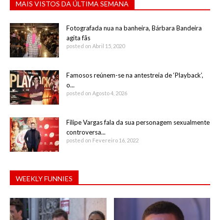
MAIS VISTOS DA ÚLTIMA SEMANA
Fotografada nua na banheira, Bárbara Bandeira
agita fãs
posted on Abril 15, 2020
Famosos reúnem-se na antestreia de ‘Playback’,
o...
posted on Agosto 4, 2026
Filipe Vargas fala da sua personagem sexualmente
controversa...
posted on Fevereiro 16, 2022
WEEKLY FUNNIES