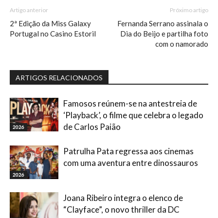
Artigo anterior
Próximo artigo
2ª Edição da Miss Galaxy
Fernanda Serrano assinala o
Portugal no Casino Estoril
Dia do Beijo e partilha foto
com o namorado
ARTIGOS RELACIONADOS
Famosos reúnem-se na antestreia de
‘Playback’, o filme que celebra o legado
de Carlos Paião
2026
Patrulha Pata regressa aos cinemas
com uma aventura entre dinossauros
2026
Joana Ribeiro integra o elenco de
“Clayface”, o novo thriller da DC