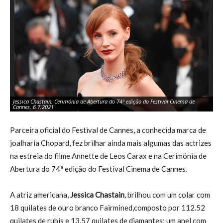
Jessica Chastain. Cerimónia de Abertura do 74ª edição do Festival Cinema de
Je
Cannes, 6.7.2021
Ca
Parceira oficial do Festival de Cannes, a conhecida marca de
joalharia Chopard, fez brilhar ainda mais algumas das actrizes
na estreia do filme Annette de Leos Carax e na Cerimónia de
Abertura do 74ª edição do Festival Cinema de Cannes.
A atriz americana,
Jessica Chastain
, brilhou com um colar com
18 quilates de ouro branco Fairmined,composto por 112.52
quilates de rubis e 13.57 quilates de diamantes; um anel com