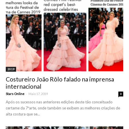
2019
Costureiro João Rôlo falado na imprensa
internacional
-
Stars Online
Maio 17, 2019
0
Após os sucessos nas anteriores edições deste tão conceituado
certame da 7ºarte, onde também se exibem as melhores criações de
alta costura que se...