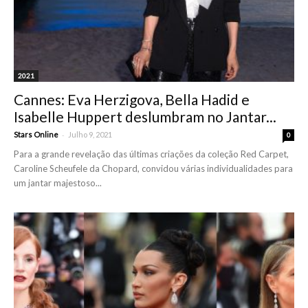
2021
Cannes: Eva Herzigova, Bella Hadid e
Isabelle Huppert deslumbram no Jantar...
-
Stars Online
Julho 9, 2021
0
Para a grande revelação das últimas criações da coleção Red Carpet,
Caroline Scheufele da Chopard, convidou várias individualidades para
um jantar majestoso...