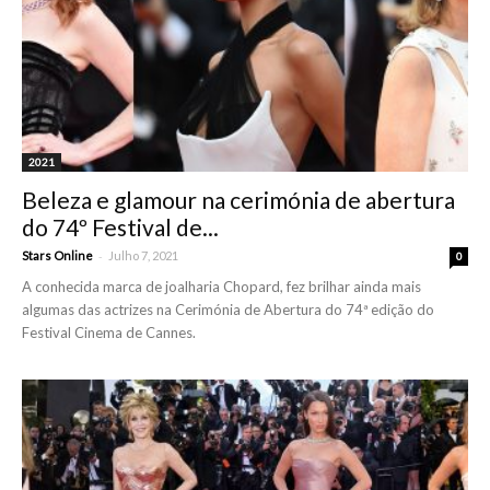
2021
Beleza e glamour na cerimónia de abertura
do 74º Festival de...
-
Stars Online
Julho 7, 2021
0
A conhecida marca de joalharia Chopard, fez brilhar ainda mais
algumas das actrizes na Cerimónia de Abertura do 74ª edição do
Festival Cinema de Cannes.