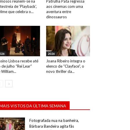
mosos reúnem-se na
Patrulha Pata regressa
testreia de ‘Playback’,
aos cinemas com uma
filme que celebra o...
aventura entre
dinossauros
026
2026
sino Lisboa recebe até
Joana Ribeiro integra o
 de julho “Rei Lear”
elenco de “Clayface”, o
 William...
novo thriller da...
MAIS VISTOS DA ÚLTIMA SEMANA
Fotografada nua na banheira,
Bárbara Bandeira agita fãs