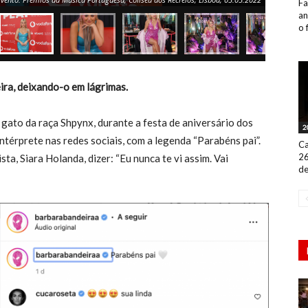
Fa
an
o 
ira, deixando-o em lágrimas.
ato da raça Shpynx, durante a festa de aniversário dos
2
ntérprete nas redes sociais, com a legenda “Parabéns pai”.
Ca
26
sta, Siara Holanda, dizer: “Eu nunca te vi assim. Vai
de