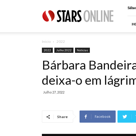
Stars
Sábad
Online
H
Inicio
2022
2022
Julho 2022
Noticias
Bárbara Bandeira
deixa-o em lágri
Julho 27, 2022
Facebook
Share