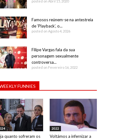
posted on Abril 15, 2020
Famosos reúnem-se na antestreia
de ‘Playback’, o...
posted on Agosto 4, 2026
Filipe Vargas fala da sua
personagem sexualmente
controversa...
posted on Fevereiro 16, 2022
WEEKLY FUNNIES
024
2022
ja quanto sofreram os
Voltámos a infernizar a