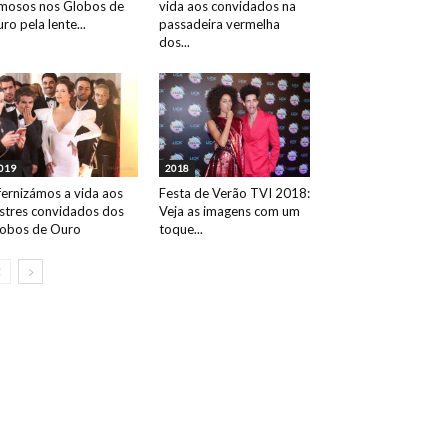
mosos nos Globos de
vida aos convidados na
ro pela lente...
passadeira vermelha
dos...
019
2018
fernizámos a vida aos
Festa de Verão TVI 2018:
ustres convidados dos
Veja as imagens com um
obos de Ouro
toque...