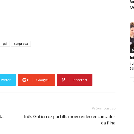
fa
Ou
pai
surpresa
2
In
il
Gl
Twitter
Google+
Pinterest
Próximo artigo
da
Inês Gutierrez partilha novo vídeo encantador
da filha