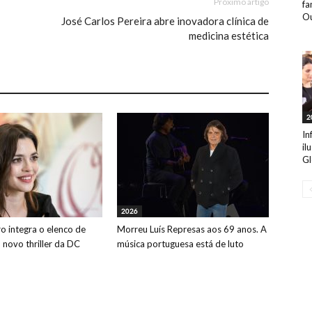
Próximo artigo
fa
Ou
José Carlos Pereira abre inovadora clínica de
medicina estética
2
In
il
Gl
2026
o integra o elenco de
Morreu Luís Represas aos 69 anos. A
o novo thriller da DC
música portuguesa está de luto