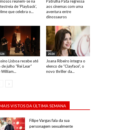
mosos reúnem-se na
Patrulha Pata regressa
testreia de ‘Playback’,
aos cinemas com uma
filme que celebra o...
aventura entre
Bárbara Bandeira. Evento: 2ª edição da Gala Sara Carrei
dinossauros
026
2026
sino Lisboa recebe até
Joana Ribeiro integra o
 de julho “Rei Lear”
elenco de “Clayface”, o
 William...
novo thriller da...
MAIS VISTOS DA ÚLTIMA SEMANA
Filipe Vargas fala da sua
personagem sexualmente