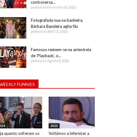
controversa...
posted on Fevereiro 16, 2022
Fotografada nua na banheira,
Bárbara Bandeira agita fãs
posted on Abril 15, 2020
Famosos reúnem-se na antestreia
de ‘Playback’, o...
posted on Agosto 4, 2026
WEEKLY FUNNIES
024
2022
ja quanto sofreram os
Voltámos a infernizar a