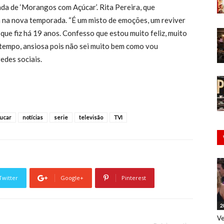
da de ‘Morangos com Açúcar’. Rita Pereira, que
a na nova temporada. “É um misto de emoções, um reviver
que fiz há 19 anos. Confesso que estou muito feliz, muito
tempo, ansiosa pois não sei muito bem como vou
redes sociais.
ucar
notícias
serie
televisão
TVI
Twitter
Google+
Pinterest
2
Ve