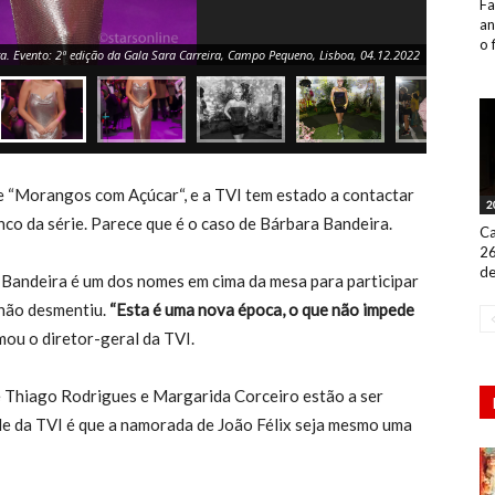
Fa
an
o 
a. Evento: 2ª edição da Gala Sara Carreira, Campo Pequeno, Lisboa, 04.12.2022
e “Morangos com Açúcar“, e a TVI tem estado a contactar
2
nco da série. Parece que é o caso de Bárbara Bandeira.
Ca
26
de
i Bandeira é um dos nomes em cima da mesa para participar
 não desmentiu.
“Esta é uma nova época, o que não impede
mou o diretor-geral da TVI.
 Thiago Rodrigues e Margarida Corceiro estão a ser
ade da TVI é que a namorada de João Félix seja mesmo uma