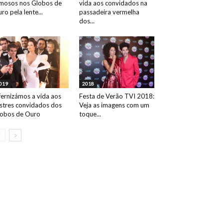
mosos nos Globos de
vida aos convidados na
ro pela lente...
passadeira vermelha
dos...
019
2018
fernizámos a vida aos
Festa de Verão TVI 2018:
ustres convidados dos
Veja as imagens com um
obos de Ouro
toque...