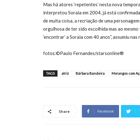
Mas há atores ‘repetentes’ nesta nova tempora
interpretou Soraia em 2004, já está confirmad
de muita coisa, a recriação de uma personagem 
orgulhosa de ter sido escolhida mas ao mesmo 
‘encontrar’ a Soraia com 40 anos”, assumiu nas 
fotos:©Paulo Fernandes/starsonline®
TAGS
atriz
Bárbara Bandeira
Morangos com Aç
Facebook
Share