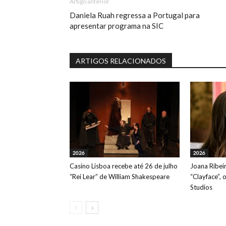
Artigo anterior
Daniela Ruah regressa a Portugal para
apresentar programa na SIC
ARTIGOS RELACIONADOS
2026
2026
Casino Lisboa recebe até 26 de julho
Joana Ribeir
“Rei Lear” de William Shakespeare
“Clayface”, 
Studios