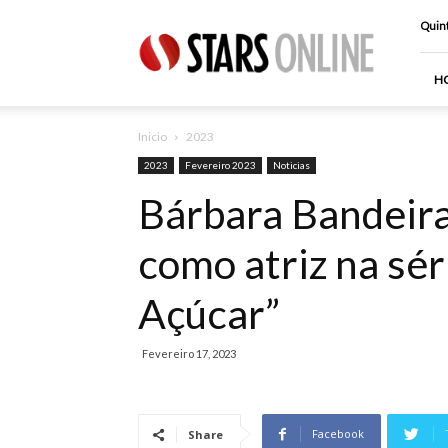
Stars
Quint
Online
H
Inicio
2023
2023
Fevereiro 2023
Noticias
Bárbara Bandeira
como atriz na sé
Açúcar”
Fevereiro 17, 2023
Facebook
Share