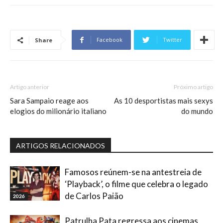
Facebook
Twitter
Share
Artigo anterior
Próximo artigo
Sara Sampaio reage aos
As 10 desportistas mais sexys
elogios do milionário italiano
do mundo
ARTIGOS RELACIONADOS
Famosos reúnem-se na antestreia de
‘Playback’, o filme que celebra o legado
de Carlos Paião
2026
Patrulha Pata regressa aos cinemas