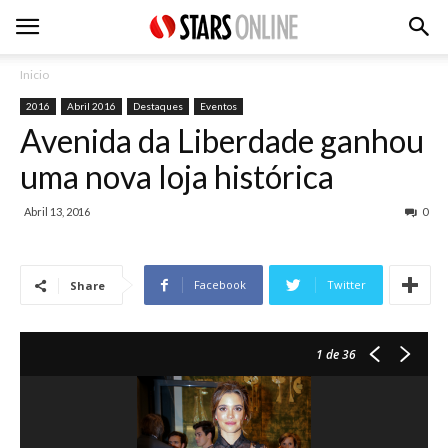
Inicio
2016
Abril 2016
Destaques
Eventos
Avenida da Liberdade ganhou
uma nova loja histórica
Abril 13, 2016
0
Facebook
Twitter
Share
1
de 36