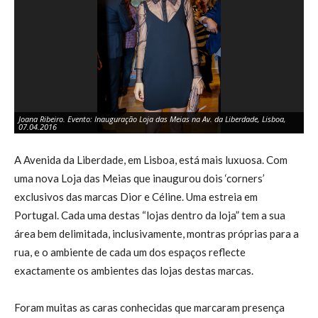
Joana Ribeiro. Evento: Inauguração Loja das Meias na Av. da Liberdade, Lisboa,
Bi
07.04.2016
Av
A Avenida da Liberdade, em Lisboa, está mais luxuosa. Com
uma nova Loja das Meias que inaugurou dois ‘corners’
exclusivos das marcas Dior e Céline. Uma estreia em
Portugal. Cada uma destas “lojas dentro da loja” tem a sua
área bem delimitada, inclusivamente, montras próprias para a
rua, e o ambiente de cada um dos espaços reflecte
exactamente os ambientes das lojas destas marcas.
Foram muitas as caras conhecidas que marcaram presença