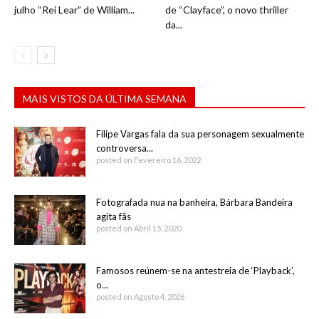
julho “Rei Lear” de William...
de “Clayface”, o novo thriller
da...
MAIS VISTOS DA ÚLTIMA SEMANA
Filipe Vargas fala da sua personagem sexualmente
controversa...
posted on Fevereiro 16, 2022
Fotografada nua na banheira, Bárbara Bandeira
agita fãs
posted on Abril 15, 2020
Famosos reúnem-se na antestreia de ‘Playback’,
o...
posted on Agosto 4, 2026