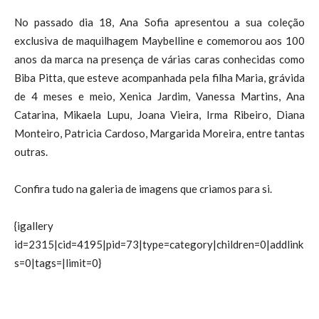
No passado dia 18, Ana Sofia apresentou a sua coleção
exclusiva de maquilhagem Maybelline e comemorou aos 100
anos da marca na presença de várias caras conhecidas como
Biba Pitta, que esteve acompanhada pela filha Maria, grávida
de 4 meses e meio, Xenica Jardim, Vanessa Martins, Ana
Catarina, Mikaela Lupu, Joana Vieira, Irma Ribeiro, Diana
Monteiro, Patricia Cardoso, Margarida Moreira, entre tantas
outras.
Confira tudo na galeria de imagens que criamos para si.
{igallery
id=2315|cid=4195|pid=73|type=category|children=0|addlink
s=0|tags=|limit=0}