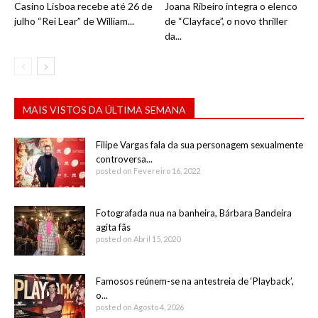
Casino Lisboa recebe até 26 de
Joana Ribeiro integra o elenco
julho “Rei Lear” de William...
de “Clayface”, o novo thriller
da...
MAIS VISTOS DA ÚLTIMA SEMANA
Filipe Vargas fala da sua personagem sexualmente
controversa...
posted on Fevereiro 16, 2022
Fotografada nua na banheira, Bárbara Bandeira
agita fãs
posted on Abril 15, 2020
Famosos reúnem-se na antestreia de ‘Playback’,
o...
posted on Agosto 4, 2026