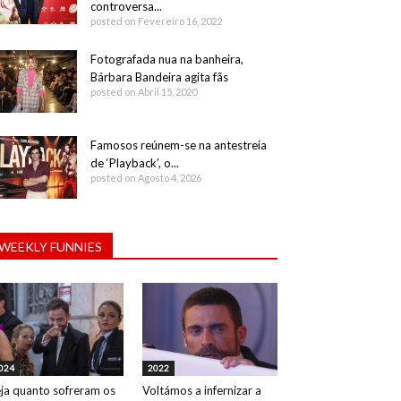
controversa...
posted on Fevereiro 16, 2022
Fotografada nua na banheira,
Bárbara Bandeira agita fãs
posted on Abril 15, 2020
Famosos reúnem-se na antestreia
de ‘Playback’, o...
posted on Agosto 4, 2026
WEEKLY FUNNIES
024
2022
ja quanto sofreram os
Voltámos a infernizar a