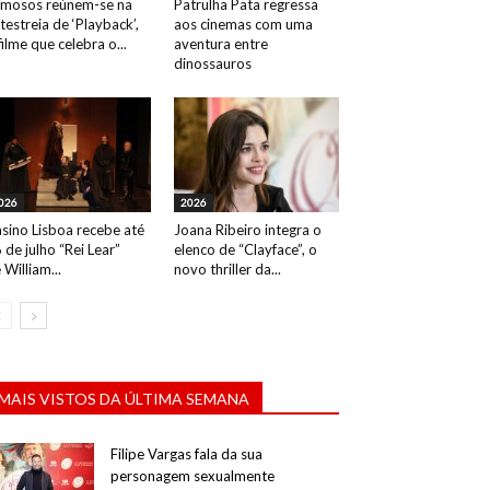
mosos reúnem-se na
Patrulha Pata regressa
testreia de ‘Playback’,
aos cinemas com uma
filme que celebra o...
aventura entre
dinossauros
026
2026
sino Lisboa recebe até
Joana Ribeiro integra o
 de julho “Rei Lear”
elenco de “Clayface”, o
 William...
novo thriller da...
MAIS VISTOS DA ÚLTIMA SEMANA
Filipe Vargas fala da sua
personagem sexualmente