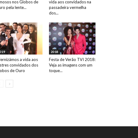
mosos nos Globos de
vida aos convidados na
ro pela lente...
passadeira vermelha
dos...
019
2018
fernizámos a vida aos
Festa de Verão TVI 2018:
ustres convidados dos
Veja as imagens com um
obos de Ouro
toque...