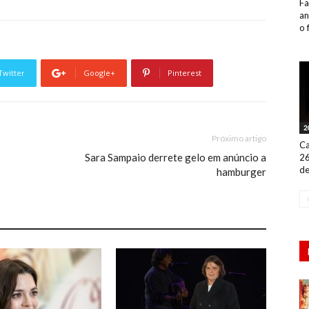
Fa
an
o 
Twitter
Google+
Pinterest
2
Próximo artigo
Ca
Sara Sampaio derrete gelo em anúncio a
26
de
hamburger