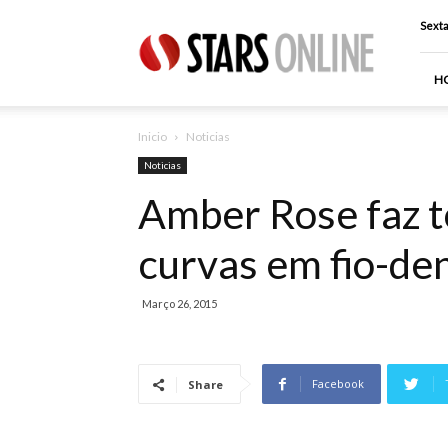
Stars
Sexta
Online
H
Inicio
Noticias
Noticias
Amber Rose faz t
curvas em fio-de
Março 26, 2015
Facebook
Share