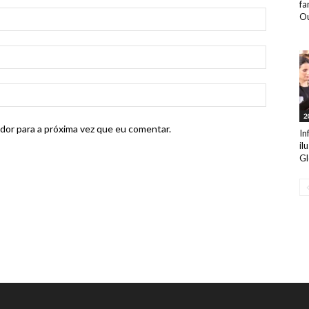
fa
Ou
2
dor para a próxima vez que eu comentar.
In
il
Gl