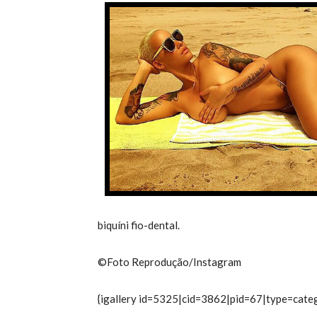
biquíni fio-dental.
©Foto Reprodução/Instagram
{igallery id=5325|cid=3862|pid=67|type=categ