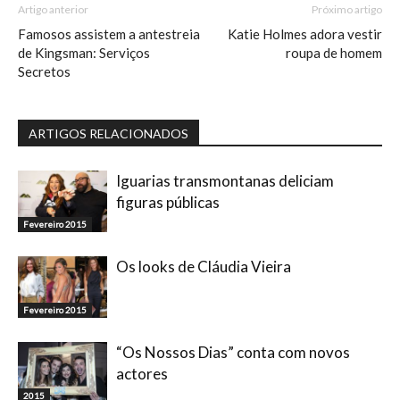
Artigo anterior
Próximo artigo
Famosos assistem a antestreia
Katie Holmes adora vestir
de Kingsman: Serviços
roupa de homem
Secretos
ARTIGOS RELACIONADOS
Iguarias transmontanas deliciam
figuras públicas
Fevereiro 2015
Os looks de Cláudia Vieira
Fevereiro 2015
“Os Nossos Dias” conta com novos
actores
2015