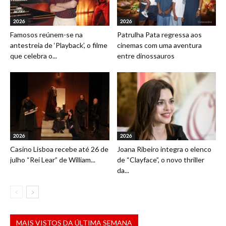
2026
2026
Famosos reúnem-se na
Patrulha Pata regressa aos
antestreia de ‘Playback’, o filme
cinemas com uma aventura
que celebra o...
entre dinossauros
2026
2026
Casino Lisboa recebe até 26 de
Joana Ribeiro integra o elenco
julho “Rei Lear” de William...
de “Clayface”, o novo thriller
da...
MAIS VISTOS DA ÚLTIMA SEMANA