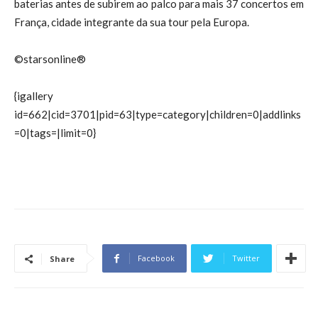
baterias antes de subirem ao palco para mais 37 concertos em
França, cidade integrante da sua tour pela Europa.
©starsonline®
{igallery
id=662|cid=3701|pid=63|type=category|children=0|addlinks
=0|tags=|limit=0}
Facebook
Twitter
Share