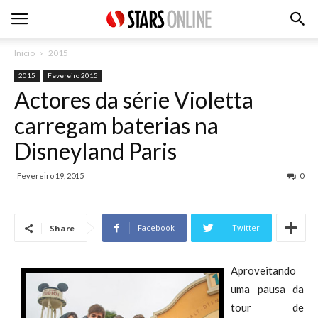
Inicio
2015
2015
Fevereiro 2015
Actores da série Violetta
carregam baterias na
Disneyland Paris
Fevereiro 19, 2015
0
Facebook
Twitter
Share
Aproveitando
uma pausa da
tour de