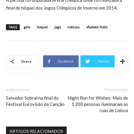
A partida foi disputada Arena Olímpica onde foi realizada a
final de hóquei dos Jogos Olímpicos de Inverno em 2014.
TAGS
gelo
hóquei
jogo
notícias
Vladimir Putin
Facebook
Twitter
Share
Artigo anterior
Próximo artigo
Salvador Sobral na final do
Night Run for Wishes: Mais de
Festival Eurovisão da Canção
1.200 pessoas iluminaram as
ruas de Lisboa
ARTIGOS RELACIONADOS