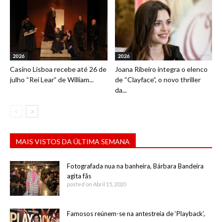
2026
2026
Casino Lisboa recebe até 26 de
Joana Ribeiro integra o elenco
julho “Rei Lear” de William...
de “Clayface”, o novo thriller
da...
MAIS VISTOS DA ÚLTIMA SEMANA
Fotografada nua na banheira, Bárbara Bandeira
agita fãs
posted on Abril 15, 2020
Famosos reúnem-se na antestreia de ‘Playback’,