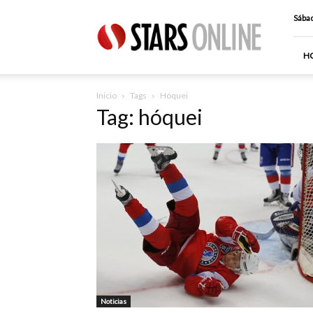
Stars
Sábad
Online
H
Inicio
Tags
Hóquei
Tag: hóquei
Noticias