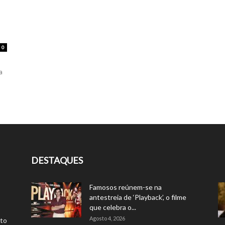
0
a
DESTAQUES
Famosos reúnem-se na
antestreia de ‘Playback’, o filme
que celebra o...
Agosto 4, 2026
rto