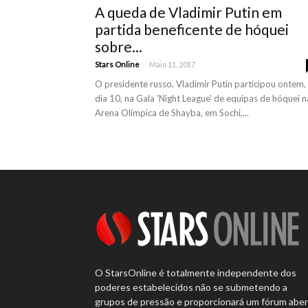
A queda de Vladimir Putin em
partida beneficente de hóquei
sobre...
-
Stars Online
Maio 11, 2017
O presidente russo, Vladimir Putin participou ontem,
dia 10, na Gala 'Night League' de equipas de hóquei n
Arena Olímpica de Shayba, em Sochi,...
O StarsOnline é totalmente independente dos
poderes estabelecidos não se submetendo a
grupos de pressão e proporcionará um fórum abe