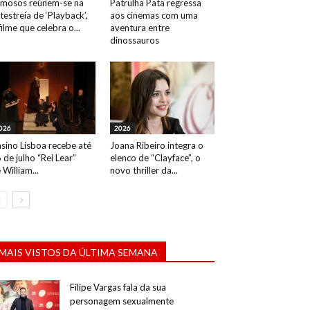
mosos reúnem-se na
Patrulha Pata regressa
testreia de ‘Playback’,
aos cinemas com uma
filme que celebra o...
aventura entre
dinossauros
026
2026
sino Lisboa recebe até
Joana Ribeiro integra o
 de julho “Rei Lear”
elenco de “Clayface”, o
 William...
novo thriller da...
MAIS VISTOS DA ÚLTIMA SEMANA
Filipe Vargas fala da sua
personagem sexualmente