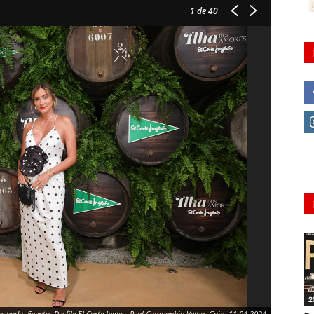
1
de 40
2
chado. Evento: Desfile El Corte Ingles, Real Companhia Velha, Gaia, 11.04.2024