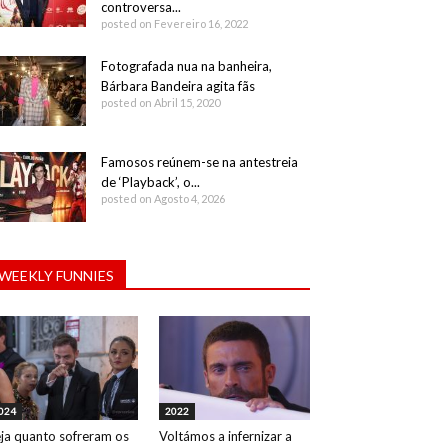
controversa...
posted on Fevereiro 16, 2022
Fotografada nua na banheira,
Bárbara Bandeira agita fãs
posted on Abril 15, 2020
Famosos reúnem-se na antestreia
de ‘Playback’, o...
posted on Agosto 4, 2026
WEEKLY FUNNIES
024
2022
ja quanto sofreram os
Voltámos a infernizar a