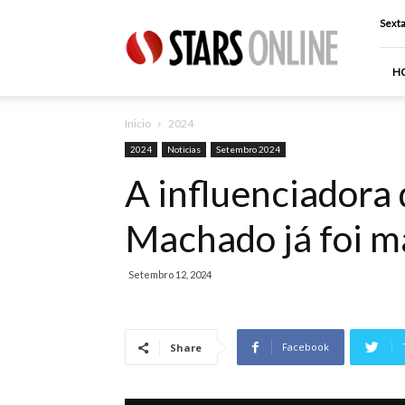
Stars
Sexta
Online
H
Inicio
2024
2024
Noticias
Setembro 2024
A influenciadora 
Machado já foi m
Setembro 12, 2024
Facebook
Share