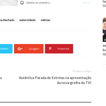
fa
Ou
na Machado
maternidade
notícias
2
In
Twitter
Google+
Pinterest
il
Gl
Próximo artigo
iu
Autêntica Parada de Estrelas na apresentação
da nova grelha da TVI