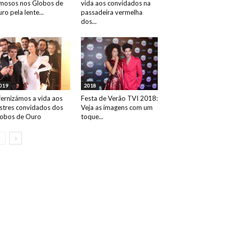
mosos nos Globos de
vida aos convidados na
ro pela lente...
passadeira vermelha
dos...
019
2018
fernizámos a vida aos
Festa de Verão TVI 2018:
ustres convidados dos
Veja as imagens com um
obos de Ouro
toque...