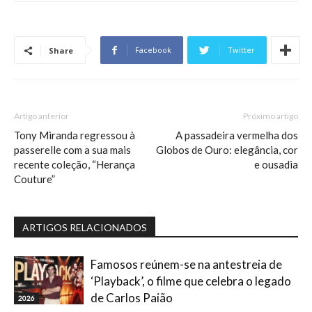
Facebook
Twitter
Share
Artigo anterior
Próximo artigo
Tony Miranda regressou à
A passadeira vermelha dos
passerelle com a sua mais
Globos de Ouro: elegância, cor
recente coleção, “Herança
e ousadia
Couture”
ARTIGOS RELACIONADOS
Famosos reúnem-se na antestreia de
‘Playback’, o filme que celebra o legado
de Carlos Paião
2026