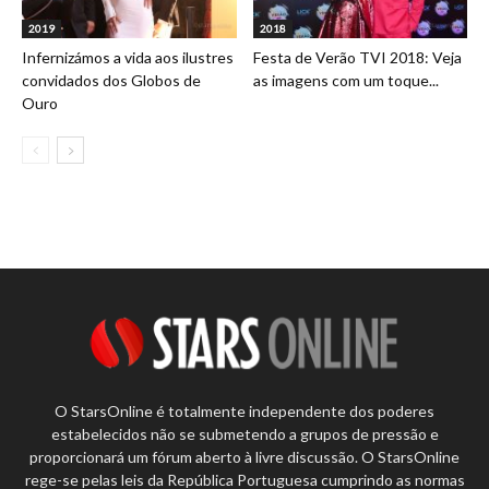
2019
2018
Infernizámos a vida aos ilustres
Festa de Verão TVI 2018: Veja
convidados dos Globos de
as imagens com um toque...
Ouro
O StarsOnline é totalmente independente dos poderes
estabelecidos não se submetendo a grupos de pressão e
proporcionará um fórum aberto à livre discussão. O StarsOnline
rege-se pelas leis da República Portuguesa cumprindo as normas