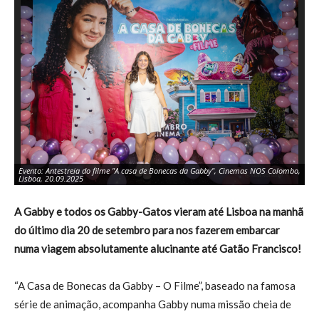
Evento: Antestreia do filme "A casa de Bonecas da Gabby", Cinemas NOS Colombo,
Ev
Lisboa, 20.09.2025
Li
A Gabby e todos os Gabby-Gatos vieram até Lisboa na manhã
do último dia 20 de setembro para nos fazerem embarcar
numa viagem absolutamente alucinante até Gatão Francisco!
“A Casa de Bonecas da Gabby – O Filme”, baseado na famosa
série de animação, acompanha Gabby numa missão cheia de