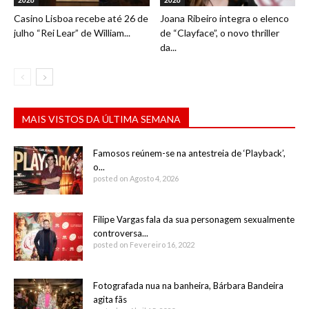
2026
2026
Casino Lisboa recebe até 26 de
Joana Ribeiro integra o elenco
julho “Rei Lear” de William...
de “Clayface”, o novo thriller
da...
MAIS VISTOS DA ÚLTIMA SEMANA
Famosos reúnem-se na antestreia de ‘Playback’,
o...
posted on Agosto 4, 2026
Filipe Vargas fala da sua personagem sexualmente
controversa...
posted on Fevereiro 16, 2022
Fotografada nua na banheira, Bárbara Bandeira
agita fãs