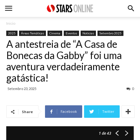
Inicio
2025
Áreas Temáticas
Cinema
Eventos
Noticias
Setembro 2025
A antestreia de “A Casa de
Bonecas da Gabby” foi uma
aventura verdadeiramente
gatástica!
Setembro 23, 2025
0
Facebook
Twitter
Share
1
de 43