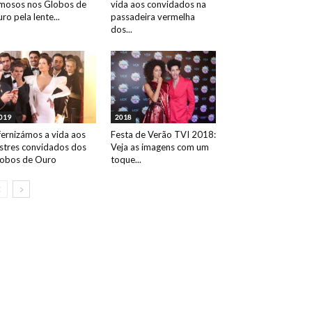
mosos nos Globos de
vida aos convidados na
ro pela lente...
passadeira vermelha
dos...
019
2018
fernizámos a vida aos
Festa de Verão TVI 2018:
ustres convidados dos
Veja as imagens com um
obos de Ouro
toque...