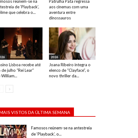
mosos reúnem-se na
Patrulha Pata regressa
testreia de ‘Playback’,
aos cinemas com uma
filme que celebra o...
aventura entre
dinossauros
026
2026
sino Lisboa recebe até
Joana Ribeiro integra o
 de julho “Rei Lear”
elenco de “Clayface”, o
 William...
novo thriller da...
MAIS VISTOS DA ÚLTIMA SEMANA
Famosos reúnem-se na antestreia
de ‘Playback’, o...