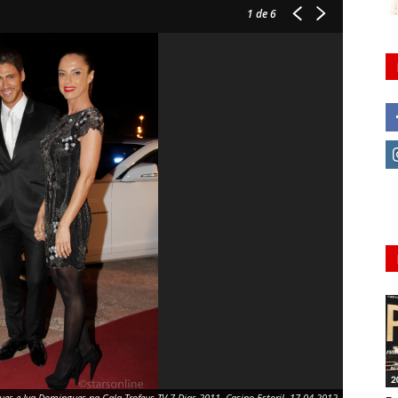
1
de 6
2
ues e Iva Domingues na Gala Trofeus TV 7 Dias 2011, Casino Estoril, 17.04.2012