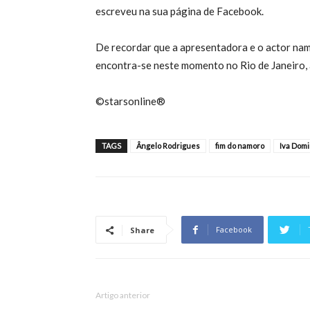
escreveu na sua página de Facebook.
De recordar que a apresentadora e o actor na
encontra-se neste momento no Rio de Janeiro, 
©starsonline®
TAGS
Ângelo Rodrigues
fim do namoro
Iva Dom
Facebook
Share
Artigo anterior