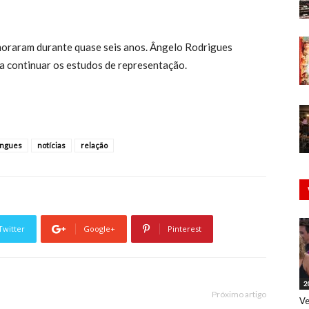
moraram durante quase seis anos. Ângelo Rodrigues
a continuar os estudos de representação.
ingues
notícias
relação
Twitter
Google+
Pinterest
2
Próximo artigo
Ve