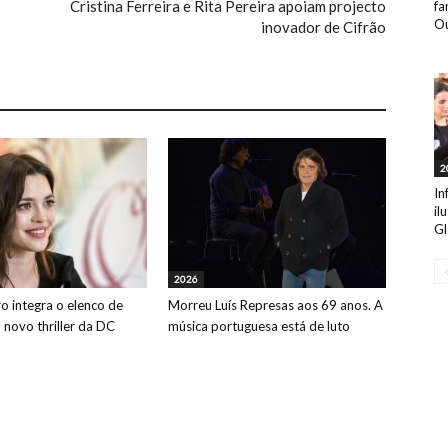
Cristina Ferreira e Rita Pereira apoiam projecto
fa
Ou
inovador de Cifrão
2
In
il
Gl
2026
o integra o elenco de
Morreu Luís Represas aos 69 anos. A
o novo thriller da DC
música portuguesa está de luto