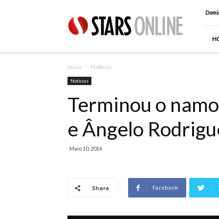
Stars
Domin
Online
H
Inicio
Noticias
Noticias
Terminou o namo
e Ângelo Rodrigu
Maio 10, 2016
Facebook
Share