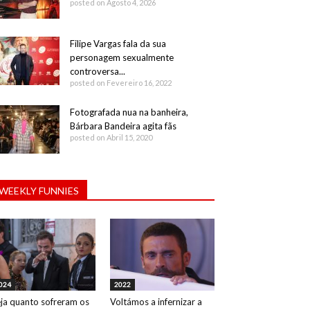
posted on Agosto 4, 2026
Filipe Vargas fala da sua
personagem sexualmente
controversa...
posted on Fevereiro 16, 2022
Fotografada nua na banheira,
Bárbara Bandeira agita fãs
posted on Abril 15, 2020
WEEKLY FUNNIES
024
2022
ja quanto sofreram os
Voltámos a infernizar a