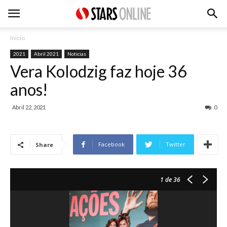
Inicio
2021
Abril 2021
Noticias
Vera Kolodzig faz hoje 36
anos!
Abril 22, 2021
0
Facebook
Twitter
Share
1
de 36