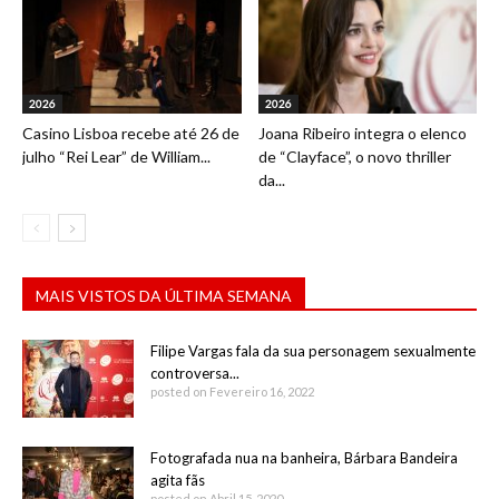
2026
2026
Casino Lisboa recebe até 26 de
Joana Ribeiro integra o elenco
julho “Rei Lear” de William...
de “Clayface”, o novo thriller
da...
MAIS VISTOS DA ÚLTIMA SEMANA
Filipe Vargas fala da sua personagem sexualmente
controversa...
posted on Fevereiro 16, 2022
Fotografada nua na banheira, Bárbara Bandeira
agita fãs
posted on Abril 15, 2020