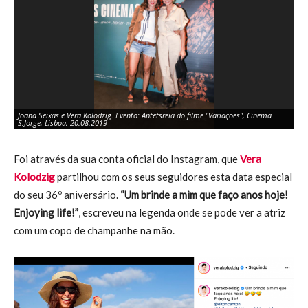
Joana Seixas e Vera Kolodzig. Evento: Antetsreia do filme "Variações", Cinema
Ve
S.Jorge, Lisboa, 20.08.2019
20
Foi através da sua conta oficial do Instagram, que
Vera
Kolodzig
partilhou com os seus seguidores esta data especial
do seu 36º aniversário.
“Um brinde a mim que faço anos hoje!
Enjoying life!”
, escreveu na legenda onde se pode ver a atriz
com um copo de champanhe na mão.