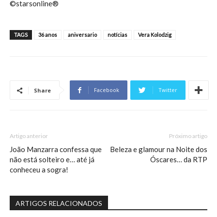
©starsonline®
TAGS
36 anos
aniversario
notícias
Vera Kolodzig
Facebook
Twitter
Share
Artigo anterior
Próximo artigo
João Manzarra confessa que
Beleza e glamour na Noite dos
não está solteiro e… até já
Óscares… da RTP
conheceu a sogra!
ARTIGOS RELACIONADOS