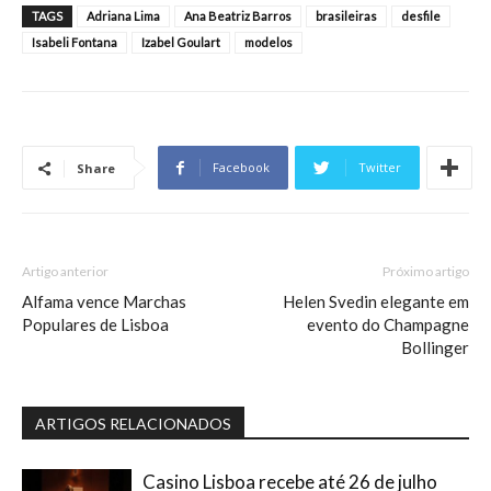
TAGS
Adriana Lima
Ana Beatriz Barros
brasileiras
desfile
Isabeli Fontana
Izabel Goulart
modelos
Facebook
Twitter
Share
Artigo anterior
Próximo artigo
Alfama vence Marchas
Helen Svedin elegante em
Populares de Lisboa
evento do Champagne
Bollinger
ARTIGOS RELACIONADOS
Casino Lisboa recebe até 26 de julho