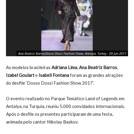
Ad
Ana Beatriz BarrosDosso Dossi Fashion Show, Antalya, Turkey - 09 Jun 2017
Sh
As modelos brasileiras
Adriana Lima
,
Ana Beatriz Barros
,
Izabel Goulart
e
Isabeli Fontana
foram as grandes atrações
do desfile ‘Dosso Dossi Fashion Show 2017’.
O evento realizado no Parque Temático Land of Legends em
Antalya, na Turquia, reuniu 5.000 convidados internacionais.
Após o desfile os presentes participaram de uma festa,
animada pelo cantor Nikolay Baskov.