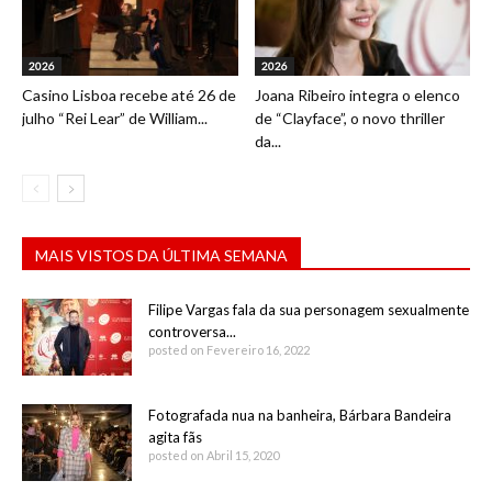
2026
2026
Casino Lisboa recebe até 26 de
Joana Ribeiro integra o elenco
julho “Rei Lear” de William...
de “Clayface”, o novo thriller
da...
MAIS VISTOS DA ÚLTIMA SEMANA
Filipe Vargas fala da sua personagem sexualmente
controversa...
posted on Fevereiro 16, 2022
Fotografada nua na banheira, Bárbara Bandeira
agita fãs
posted on Abril 15, 2020