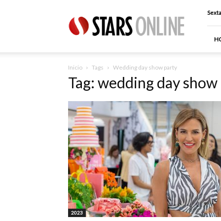
Stars
Sexta
Online
H
Inicio
Tags
Wedding day show party
Tag: wedding day show 
2023