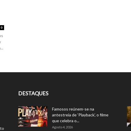
0
os
w
..
DESTAQUES
Famosos reúnem-se na
antestreia de ‘Playback’, o filme
que celebra o...
Agosto 4, 2026
rto