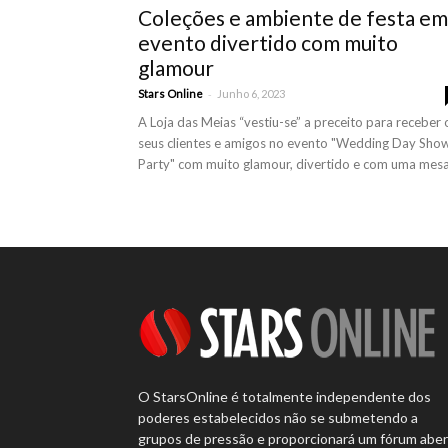
Coleções e ambiente de festa em
evento divertido com muito
glamour
-
Stars Online
Junho 6, 2023
A Loja das Meias “vestiu-se” a preceito para receber 
seus clientes e amigos no evento "Wedding Day Sho
Party" com muito glamour, divertido e com uma mesa.
O StarsOnline é totalmente independente dos
poderes estabelecidos não se submetendo a
grupos de pressão e proporcionará um fórum abe