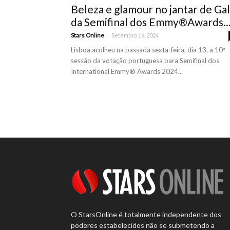
Beleza e glamour no jantar de Ga
da Semifinal dos Emmy®️Awards..
-
Stars Online
Setembro 16, 2024
Lisboa acolheu na passada sexta-feira, dia 13, a 10ª
sessão da votação portuguesa para Semifinal dos
International Emmy®️ Awards 2024...
O StarsOnline é totalmente independente dos
poderes estabelecidos não se submetendo a