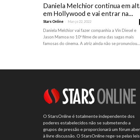
Daniela Melchior continua em alt
em Hollywood e vai entrar na...
-
Stars Online
Março 22, 2022
Daniela Melchior vai fazer companhia a Vin Diesel e
Jason Mamoa no 10º filme de uma das sagas mais
famosas do cinema. A atriz ainda não se pronunciou...
O StarsOnline é totalmente independente dos
poderes estabelecidos não se submetendo a
grupos de pressão e proporcionará um fórum abe
à livre discussão. O StarsOnline rege-se pelas leis