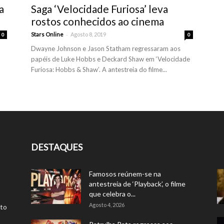
a
Saga ‘Velocidade Furiosa’ leva
rostos conhecidos ao cinema
-
Stars Online
Agosto 8, 2019
0
0
Dwayne Johnson e Jason Statham regressaram aos
papéis de Luke Hobbs e Deckard Shaw em ‘Velocidade
Furiosa: Hobbs & Shaw’. A antestreia do filme...
DESTAQUES
Famosos reúnem-se na
antestreia de ‘Playback’, o filme
que celebra o...
Agosto 4, 2026
rto