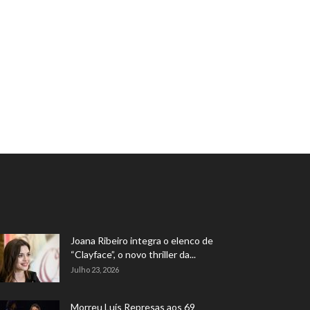
Joana Ribeiro integra o elenco de
“Clayface”, o novo thriller da...
Julho 23, 2026
Morreu Luís Represas aos 69