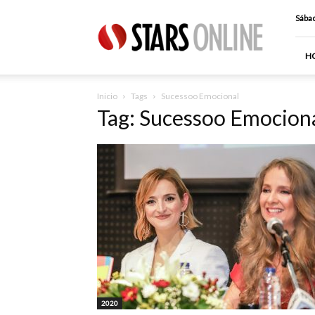
Stars
Sábad
Online
H
Inicio
Tags
Sucessoo Emocional
Tag: Sucessoo Emocion
2020