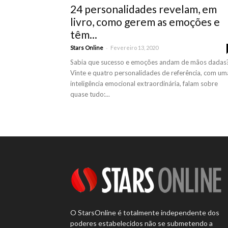
24 personalidades revelam, em
livro, como gerem as emoções e
têm...
-
Stars Online
Fevereiro 13, 2020
Sabia que sucesso e emoções andam de mãos dadas
Vinte e quatro personalidades de referência, com um
inteligência emocional extraordinária, falam sobre
quase tudo:...
O StarsOnline é totalmente independente dos
poderes estabelecidos não se submetendo a