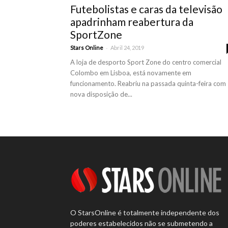
Futebolistas e caras da televisão
apadrinham reabertura da
SportZone
-
Stars Online
Abril 24, 2019
A loja de desporto Sport Zone do centro comercial
Colombo em Lisboa, está novamente em
funcionamento. Reabriu na passada quinta-feira com
nova disposição de...
O StarsOnline é totalmente independente dos
poderes estabelecidos não se submetendo a