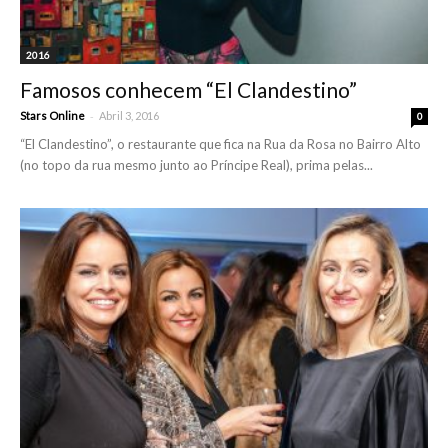
2016
Famosos conhecem “El Clandestino”
-
Stars Online
Abril 3, 2016
0
“El Clandestino”, o restaurante que fica na Rua da Rosa no Bairro Alto
(no topo da rua mesmo junto ao Príncipe Real), prima pelas...