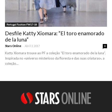
Portugal Fashion FW17-18
Desfile Katty Xiomara: “El toro enamorado
de la luna”
-
Stars Online
Abril 3, 2017
0
Katty Xiomara trouxe ao PF a coleção “El toro enamorado de la luna”.
Inspirada no «universo misterioso da floresta e das suas criaturas», a
coleção...