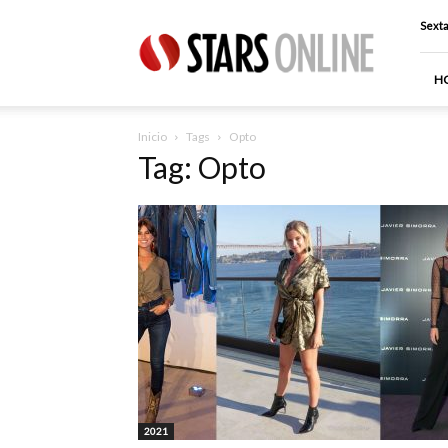
Stars
Sexta
Online
H
Inicio
Tags
Opto
Tag: Opto
2021