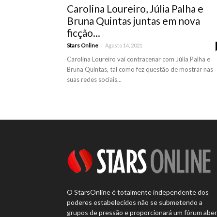
Carolina Loureiro, Júlia Palha e
Bruna Quintas juntas em nova
ficção...
-
Stars Online
Agosto 14, 2021
Carolina Loureiro vai contracenar com Júlia Palha e
Bruna Quintas, tal como fez questão de mostrar nas
suas redes sociais...
O StarsOnline é totalmente independente dos
poderes estabelecidos não se submetendo a
grupos de pressão e proporcionará um fórum abe