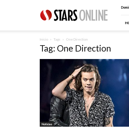
Stars
Domin
Online
H
Inicio
Tags
One Direction
Tag: One Direction
Noticias