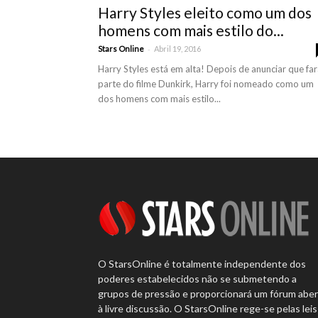
Harry Styles eleito como um dos
homens com mais estilo do...
-
Stars Online
Abril 19, 2016
Harry Styles está em alta! Depois de anunciar que fa
parte do filme Dunkirk, Harry foi nomeado como um
dos homens com mais estilo...
O StarsOnline é totalmente independente dos
poderes estabelecidos não se submetendo a
grupos de pressão e proporcionará um fórum abe
à livre discussão. O StarsOnline rege-se pelas leis