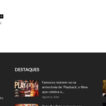
0
rá
DESTAQUES
Famosos reúnem-se na
antestreia de ‘Playback’, o filme
que celebra o...
Agosto 4, 2026
rto