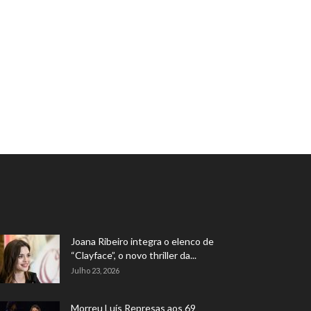
Joana Ribeiro integra o elenco de
“Clayface”, o novo thriller da...
Julho 23, 2026
Morreu Luís Represas aos 69