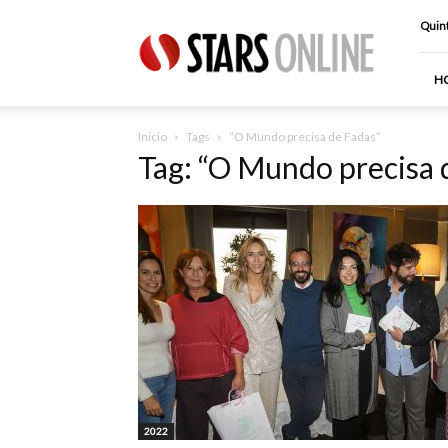
Stars
Quint
Online
H
Inicio
Tags
“O Mundo precisa de Fadas”
Tag: “O Mundo precisa 
2022