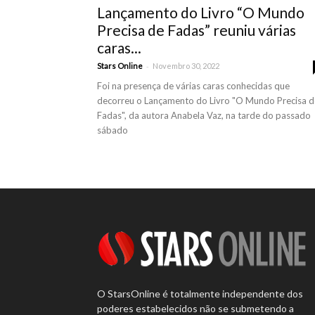
Lançamento do Livro “O Mundo
Precisa de Fadas” reuniu várias
caras...
-
Stars Online
Novembro 30, 2022
Foi na presença de várias caras conhecidas que
decorreu o Lançamento do Livro "O Mundo Precisa d
Fadas", da autora Anabela Vaz, na tarde do passado
sábado
O StarsOnline é totalmente independente dos
poderes estabelecidos não se submetendo a