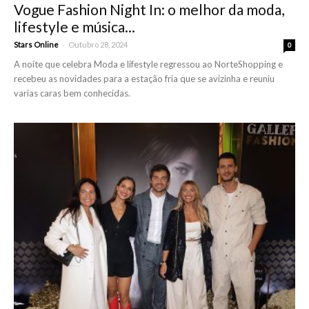
Vogue Fashion Night In: o melhor da moda,
lifestyle e música...
-
Stars Online
Outubro 28, 2024
0
A noite que celebra Moda e lifestyle regressou ao NorteShopping e
recebeu as novidades para a estação fria que se avizinha e reuniu
varias caras bem conhecidas.