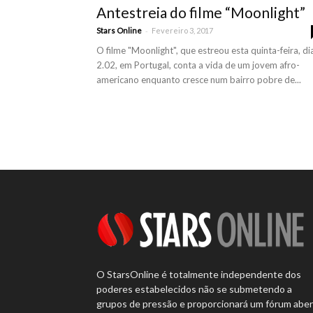
Antestreia do filme “Moonlight”
-
Stars Online
Fevereiro 3, 2017
O filme "Moonlight", que estreou esta quinta-feira, di
2.02, em Portugal, conta a vida de um jovem afro-
americano enquanto cresce num bairro pobre de...
O StarsOnline é totalmente independente dos
poderes estabelecidos não se submetendo a
grupos de pressão e proporcionará um fórum abe