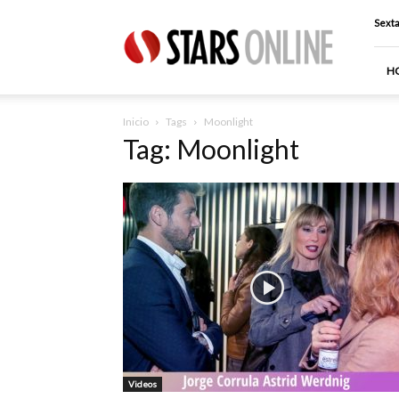
Stars
Sexta
Online
H
Inicio
Tags
Moonlight
Tag: Moonlight
Videos