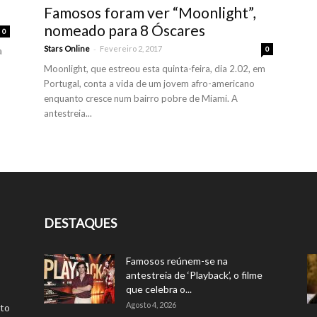
Famosos foram ver “Moonlight”,
nomeado para 8 Óscares
0
-
Stars Online
Fevereiro 2, 2017
0
a
Moonlight, que estreou esta quinta-feira, dia 2.02, em
Portugal, conta a vida de um jovem afro-americano
enquanto cresce num bairro pobre de Miami. A
antestreia...
DESTAQUES
Famosos reúnem-se na
antestreia de ‘Playback’, o filme
que celebra o...
Agosto 4, 2026
rto