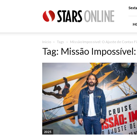
Stars
Sexta
Online
H
Inicio
Tags
Missão Impossível: O Ajuste de Contas Fi
Tag: Missão Impossível:
2025