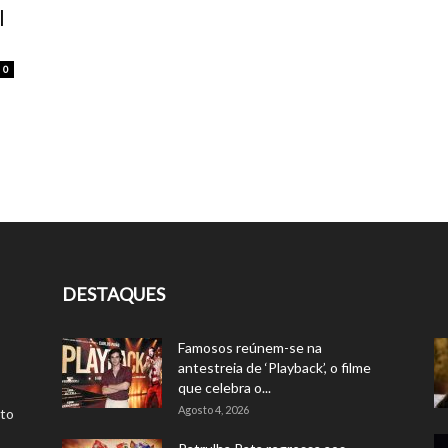
l
0
DESTAQUES
Famosos reúnem-se na
antestreia de ‘Playback’, o filme
que celebra o...
Agosto 4, 2026
rto