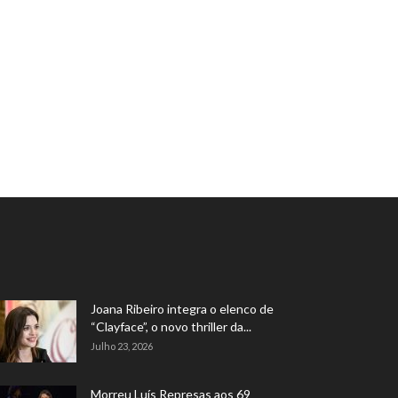
Joana Ribeiro integra o elenco de
“Clayface”, o novo thriller da...
Julho 23, 2026
Morreu Luís Represas aos 69