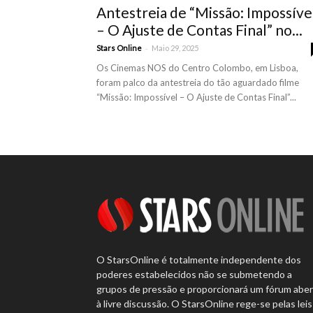
Antestreia de “Missão: Impossíve
– O Ajuste de Contas Final” no...
-
Stars Online
Maio 29, 2025
Os Cinemas NOS do Centro Colombo, em Lisboa,
foram palco da antestreia do tão aguardado filme
“Missão: Impossível – O Ajuste de Contas Final”...
O StarsOnline é totalmente independente dos
poderes estabelecidos não se submetendo a
grupos de pressão e proporcionará um fórum abe
à livre discussão. O StarsOnline rege-se pelas leis