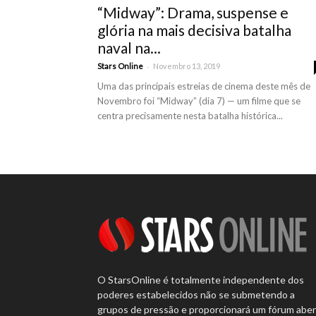
“Midway”: Drama, suspense e
glória na mais decisiva batalha
naval na...
-
Stars Online
Novembro 13, 2019
Uma das principais estreias de cinema deste mês de
Novembro foi “Midway” (dia 7) — um filme que se
centra precisamente nesta batalha histórica...
O StarsOnline é totalmente independente dos
poderes estabelecidos não se submetendo a
grupos de pressão e proporcionará um fórum abe