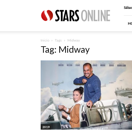
Stars
Sábad
Online
H
Inicio
Tags
Midway
Tag: Midway
2019