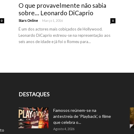
O que provavelmente não sabia
sobre… Leonardo DiCaprio
-
Stars Online
Março 1, 2016
0
0
É um dos actores mais cobiçados de Hollywood.
Leonardo DiCaprio estreou-se na representação aos
seis anos de idade e já foi o Romeu para...
DESTAQUES
Famosos reúnem-se na
antestreia de ‘Playback’, o filme
que celebra o...
Agosto 4, 2026
rto