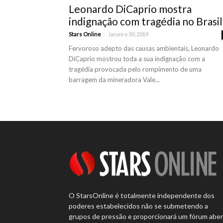
Leonardo DiCaprio mostra
indignação com tragédia no Brasil
-
Stars Online
Janeiro 30, 2019
Fervoroso adepto das causas ambientais, Leonardo
DiCaprio mostrou toda a sua indignação com a
tragédia provocada pelo rompimento de uma
barragem da mineradora Vale...
O StarsOnline é totalmente independente dos
poderes estabelecidos não se submetendo a
grupos de pressão e proporcionará um fórum abe