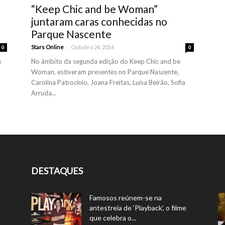
“Keep Chic and be Woman”
juntaram caras conhecidas no
Parque Nascente
-
Stars Online
Outubro 24, 2016
0
0
a
No âmbito da segunda edição do Keep Chic and be
Woman, estiveram presentes no Parque Nascente,
Carolina Patrocínio, Joana Freitas, Luísa Beirão, Sofia
Arruda...
DESTAQUES
Famosos reúnem-se na
antestreia de ‘Playback’, o filme
que celebra o...