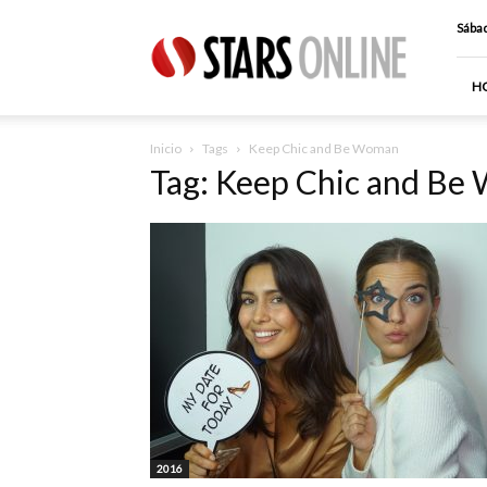
Stars
Sábad
Online
H
Inicio
Tags
Keep Chic and Be Woman
Tag: Keep Chic and B
2016