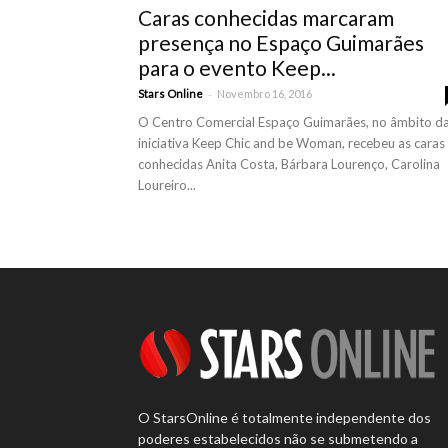
Caras conhecidas marcaram
presença no Espaço Guimarães
para o evento Keep...
-
Stars Online
Novembro 16, 2016
O Centro Comercial Espaço Guimarães, no âmbito d
iniciativa Keep Chic and be Woman, recebeu as caras
conhecidas Anita Costa, Bárbara Lourenço, Carolina
Loureiro...
O StarsOnline é totalmente independente dos
poderes estabelecidos não se submetendo a