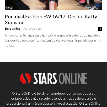
2016
Portugal Fashion FW 16/17: Desfile Katty
Xiomara
-
Stars Online
Março 22, 2016
0
A nova coleção lança um olhar sobre as novas fronteiras do mundo e
é absorvida pelo espírito destemido da aventura. Tripulada por uma
nova...
O StarsOnline é totalmente independente dos poderes
estabelecidos não se submetendo a grupos de pressão e
proporcionará um fórum aberto à livre discussão. O StarsOnline