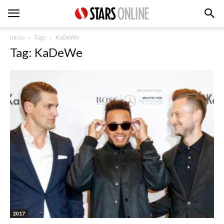
Inicio
Tags
KaDeWe
Tag: KaDeWe
2017