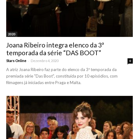
2020
Joana Ribeiro integra elenco da 3ª
temporada da série “DAS BOOT”
-
Stars Online
Dezembro 4, 2020
0
A atriz Joana Ribeiro faz parte do elenco da 3ª temporada da
premiada série "Das Boot", constituída por 10 episódios, com
filmagens já iniciadas entre Praga e Malta.