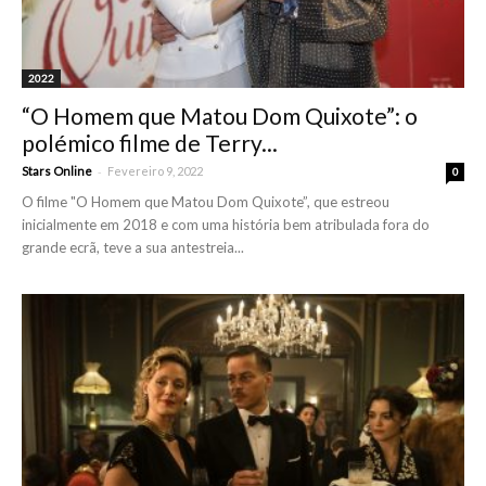
2022
“O Homem que Matou Dom Quixote”: o
polémico filme de Terry...
-
Stars Online
Fevereiro 9, 2022
0
O filme "O Homem que Matou Dom Quixote”, que estreou
inicialmente em 2018 e com uma história bem atribulada fora do
grande ecrã, teve a sua antestreia...