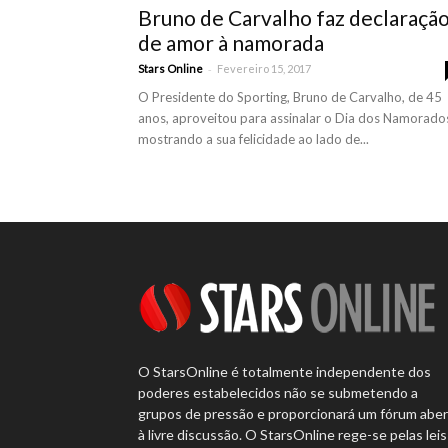
Bruno de Carvalho faz declaraçã
de amor à namorada
-
Stars Online
Fevereiro 15, 2017
O Presidente do Sporting, Bruno de Carvalho, de 45
anos, aproveitou para assinalar o Dia dos Namorado
mostrando a sua felicidade ao lado de...
O StarsOnline é totalmente independente dos
poderes estabelecidos não se submetendo a
grupos de pressão e proporcionará um fórum abe
à livre discussão. O StarsOnline rege-se pelas leis