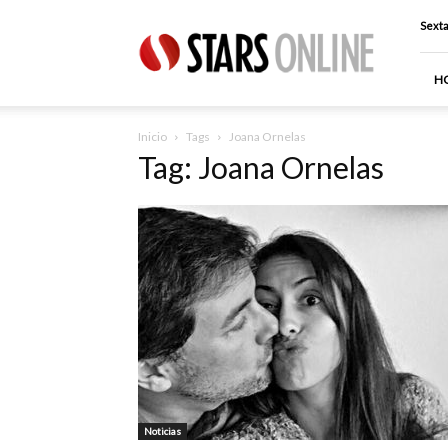
Stars
Sexta
Online
H
Inicio
Tags
Joana Ornelas
Tag: Joana Ornelas
Noticias