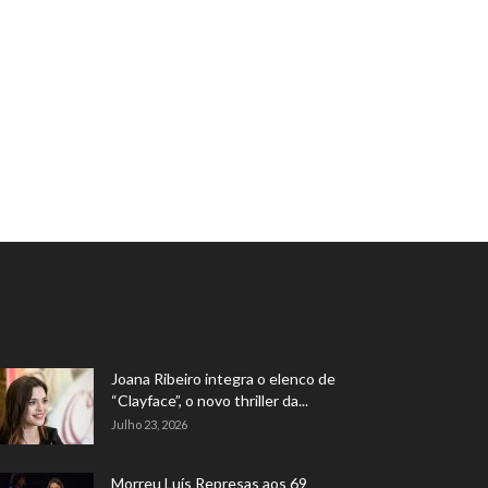
Joana Ribeiro integra o elenco de
“Clayface”, o novo thriller da...
Julho 23, 2026
Morreu Luís Represas aos 69