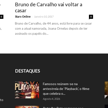
o
Bruno de Carvalho vai voltar a
casar
-
Stars Online
Janeiro 10, 2017
0
0
Bruno de Carvalho, de 44 anos, está livre para se casar
s,
com a atual namorada, Joana Ornelas depois de ter
assinado os papéis do...
DESTAQUES
Famosos reúnem-se na
antestreia de ‘Playback’, o filme
que celebra o...
Agosto 4, 2026
rto