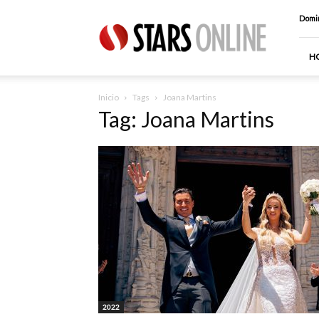
Stars
Domin
Online
H
Inicio
Tags
Joana Martins
Tag: Joana Martins
2022