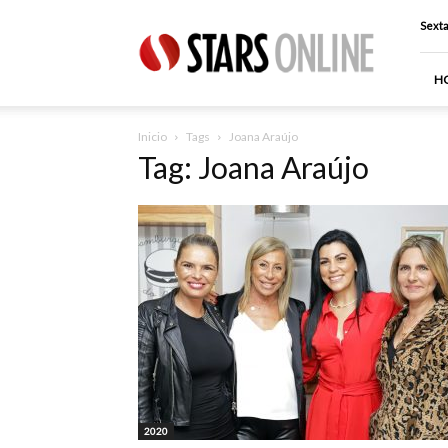
Stars
Sexta
Online
H
Inicio
Tags
Joana Araújo
Tag: Joana Araújo
2020