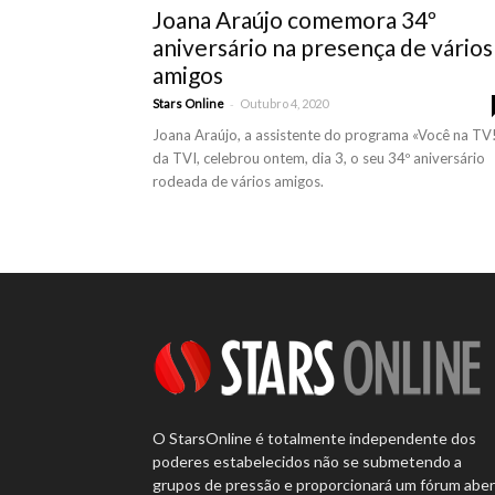
Joana Araújo comemora 34º
aniversário na presença de vários
amigos
-
Stars Online
Outubro 4, 2020
Joana Araújo, a assistente do programa «Você na TV!
da TVI, celebrou ontem, dia 3, o seu 34º aniversário
rodeada de vários amigos.
O StarsOnline é totalmente independente dos
poderes estabelecidos não se submetendo a
grupos de pressão e proporcionará um fórum abe