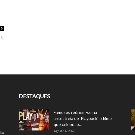
0
»,
DESTAQUES
Famosos reúnem-se na
antestreia de ‘Playback’, o filme
que celebra o...
Agosto 4, 2026
rto