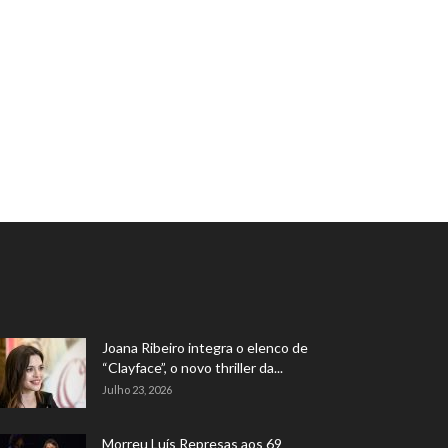
Joana Ribeiro integra o elenco de
“Clayface”, o novo thriller da...
Julho 23, 2026
Morreu Luís Represas aos 69