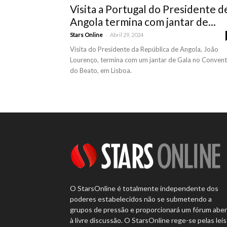
Visita a Portugal do Presidente d
Angola termina com jantar de...
-
Stars Online
Abril 29, 2024
Visita do Presidente da República de Angola, João
Lourenço, termina com um jantar de Gala no Conven
do Beato, em Lisboa.
O StarsOnline é totalmente independente dos
poderes estabelecidos não se submetendo a
grupos de pressão e proporcionará um fórum abe
à livre discussão. O StarsOnline rege-se pelas leis