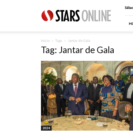
Stars
Sábad
Online
H
Inicio
Tags
Jantar de Gala
Tag: Jantar de Gala
2024