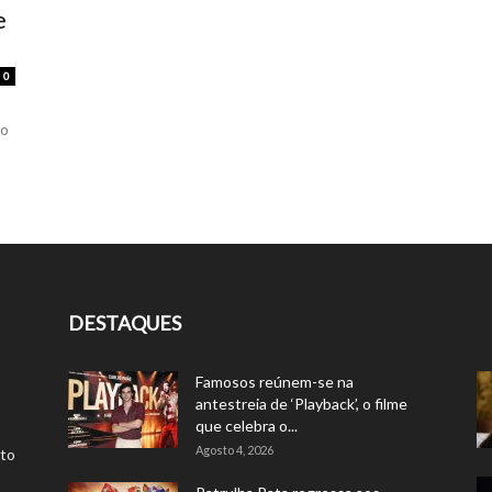
e
0
to
DESTAQUES
Famosos reúnem-se na
antestreia de ‘Playback’, o filme
que celebra o...
Agosto 4, 2026
rto