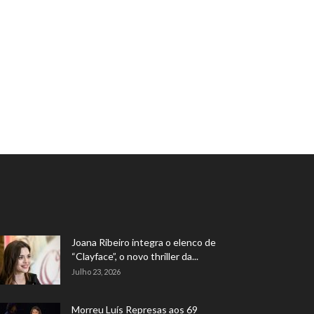
Joana Ribeiro integra o elenco de
“Clayface”, o novo thriller da...
Julho 23, 2026
Morreu Luís Represas aos 69