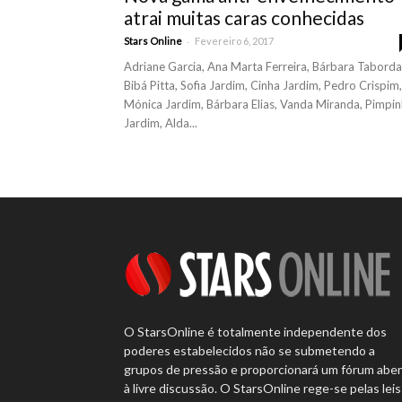
atrai muitas caras conhecidas
-
Stars Online
Fevereiro 6, 2017
Adriane Garcia, Ana Marta Ferreira, Bárbara Taborda
Bibá Pitta, Sofia Jardim, Cinha Jardim, Pedro Crispim,
Mónica Jardim, Bárbara Elias, Vanda Miranda, Pimpi
Jardim, Alda...
O StarsOnline é totalmente independente dos
poderes estabelecidos não se submetendo a
grupos de pressão e proporcionará um fórum abe
à livre discussão. O StarsOnline rege-se pelas leis