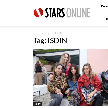
Stars
Domin
Online
H
Inicio
Tags
ISDIN
Tag: ISDIN
2019