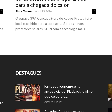
para a chegada do calor
-
Stars Online
Abril 15, 2016
0
0
,
O espaço 39A Concept Store de Raquel Prates, foi o
local escolhido para a apresentação dos novos
nha
protetores solares ISDIN com a tecnologia mais...
DESTAQUES
Famosos reúnem-se na
antestreia de ‘Playback’, o filme
que celebra o...
Agosto 4, 2026
rto
Patrulha Pata regressa aos