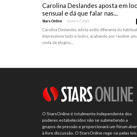
Carolina Deslandes aposta em lo
sensual e dá que falar nas...
-
Stars Online
Janeiro 7, 2022
Carolina Deslandes adota estilo diferente do habitual
impressiona tudo e todos, acabando por receber um
onda de elogios...
O StarsOnline é totalmente independente dos
poderes estabelecidos não se submetendo a
grupos de pressão e proporcionará um fórum abe
à livre discussão. O StarsOnline rege-se pelas leis