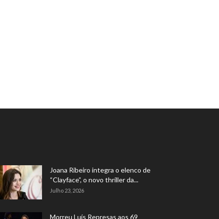
Joana Ribeiro integra o elenco de
“Clayface”, o novo thriller da...
Julho 23, 2026
Morreu Luís Represas aos 69