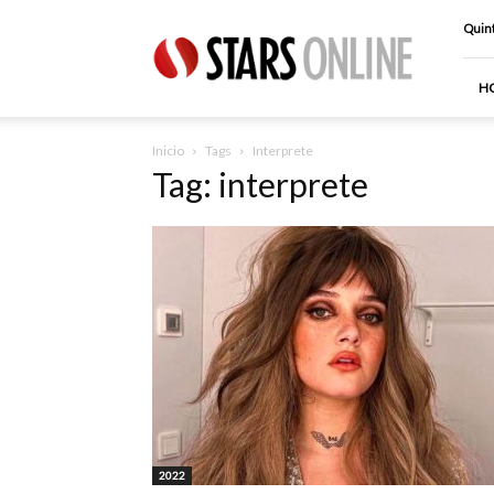
Stars
Quint
Online
H
Inicio
Tags
Interprete
Tag: interprete
2022