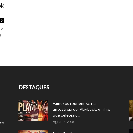
ok
0
 e
a
DESTAQUES
Famosos reúnem-se na
antestreia de ‘Playback’, o filme
que celebra o...
Agosto 4, 2026
rto