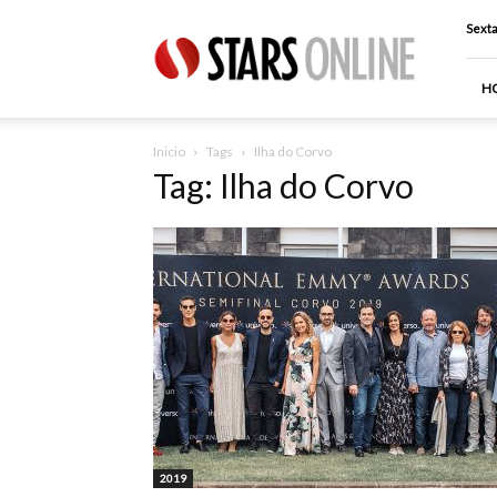
Stars
Sexta
Online
H
Inicio
Tags
Ilha do Corvo
Tag: Ilha do Corvo
2019