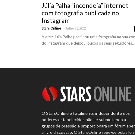
Júlia Palha “incendeia” internet
com fotografia publicada no
Instagram
-
Stars Online
Julho 21, 2021
A atriz Júlia Palha partilhou uma fotografia na sua co
do Instagram que deixou loucos os seus seguidores...
O StarsOnline é totalmente independente dos
poderes estabelecidos não se submetendo a
grupos de pressão e proporcionará um fórum abe
à livre discussão. O StarsOnline rege-se pelas leis