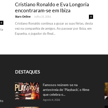
Cristiano Ronaldo e Eva Longoria
encontraram-se em Ibiza
-
Stars Online
Julho 21, 2016
0
0
Cristiano Ronaldo continua a gozar as suas férias, desta
vez na companhia de amigos. Ao passear por Ibiza, em
nta
Espanha, o jogador do Real...
DESTAQUES
Famosos reúnem-se na
antestreia de ‘Playback’, o filme
que celebra o...
Agosto 4, 2026
rto