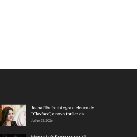
Joana Ribeiro integra o elenco de
“Clayface”, o novo thriller da...
Julho 23, 2026
Morreu Luís Represas aos 69