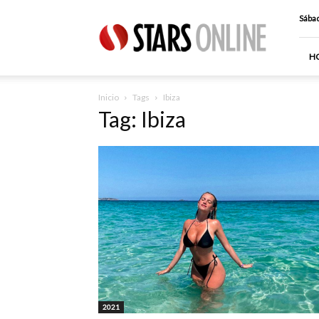
Stars
Sábad
Online
H
Inicio
Tags
Ibiza
Tag: Ibiza
2021