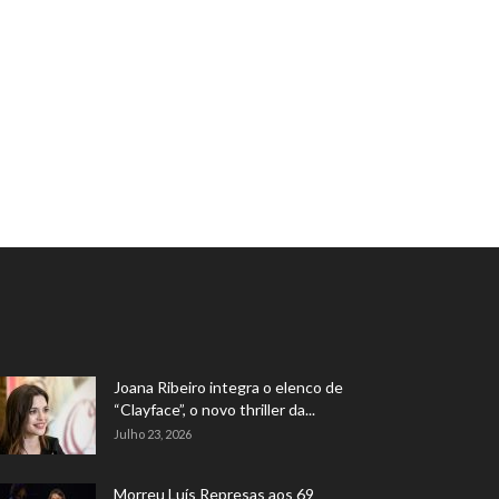
Joana Ribeiro integra o elenco de
“Clayface”, o novo thriller da...
Julho 23, 2026
Morreu Luís Represas aos 69