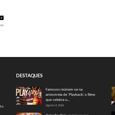
0
que
DESTAQUES
Famosos reúnem-se na
antestreia de ‘Playback’, o filme
que celebra o...
Agosto 4, 2026
rto