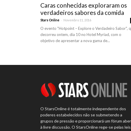
Caras conhecidas exploraram os
verdadeiros sabores da comida
-
Stars Online
Novembro 11, 2016
O evento "Hotpoint – Explore o Verdadeiro Sabor", 
decorreu ontem, dia 10 no Hotel Myriad, com o
objetivo de apresentar a nova gama de...
O StarsOnline é totalmente independente dos
poderes estabelecidos não se submetendo a
grupos de pressão e proporcionará um fórum abe
à livre discussão. O StarsOnline rege-se pelas leis