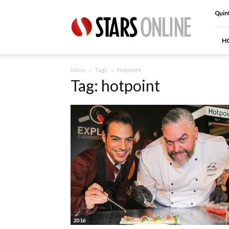
Stars
Quint
Online
H
Inicio
Tags
Hotpoint
Tag: hotpoint
2016