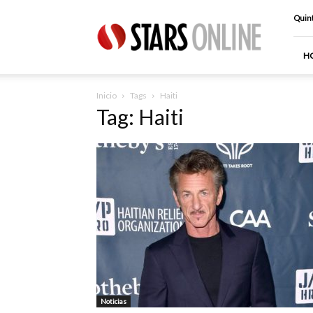
Stars
Quint
Online
H
Inicio
Tags
Haiti
Tag: Haiti
Noticias