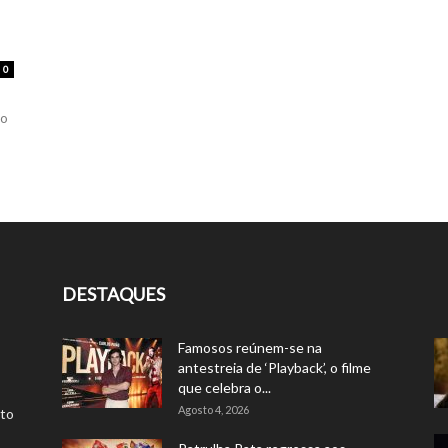
0
 o
DESTAQUES
Famosos reúnem-se na
antestreia de ‘Playback’, o filme
que celebra o...
Agosto 4, 2026
rto