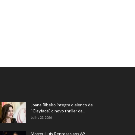
Joana Ribeiro integra o elenco de
“Clayface”, o novo thriller da...
Julho 23, 2026
Morreu Luís Represas aos 69