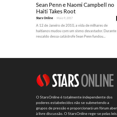
Sean Penn e Naomi Campbell no
Haiti Takes Root
-
Stars Online
Maio 9, 2017
A 12 de Janeiro de 2010, a vida de milhares de
haitianos mudou com um sismo devastador. Durante
rescaldo dessa catástrofe Sean Penn fundou...
O StarsOnline é totalmente independente dos
poderes estabelecidos não se submetendo a
grupos de pressão e proporcionará um fórum abe
à livre discussão. O StarsOnline rege-se pelas leis