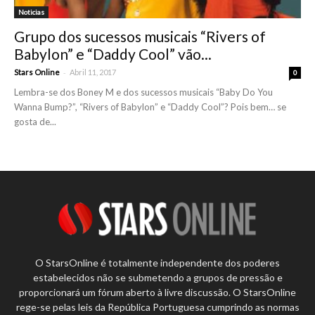
Noticias
Grupo dos sucessos musicais “Rivers of
Babylon” e “Daddy Cool” vão...
-
Stars Online
Abril 11, 2017
0
Lembra-se dos Boney M e dos sucessos musicais “Baby Do You
Wanna Bump?”, “Rivers of Babylon” e “Daddy Cool”? Pois bem… se
gosta de...
O StarsOnline é totalmente independente dos poderes
estabelecidos não se submetendo a grupos de pressão e
proporcionará um fórum aberto à livre discussão. O StarsOnline
rege-se pelas leis da República Portuguesa cumprindo as normas