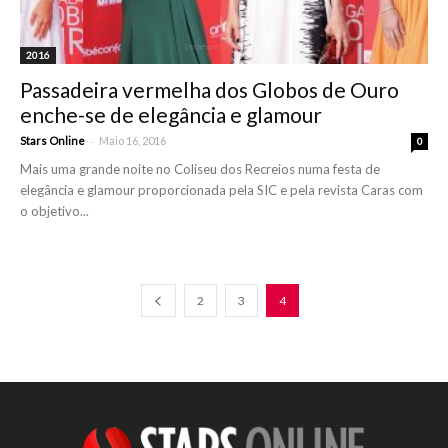
2016
Passadeira vermelha dos Globos de Ouro
enche-se de elegância e glamour
-
Stars Online
Maio 16, 2016
0
Mais uma grande noite no Coliseu dos Recreios numa festa de
elegância e glamour proporcionada pela SIC e pela revista Caras com
o objetivo...
2
3
4