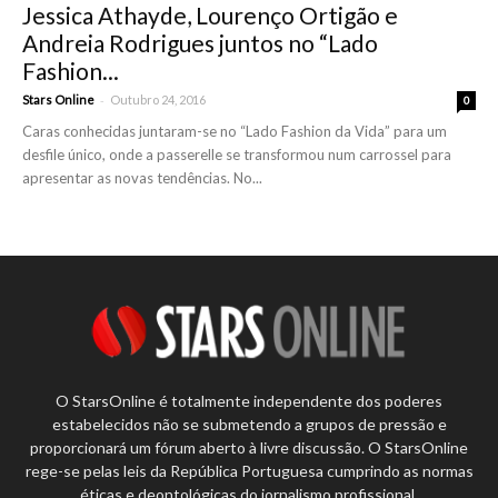
Jessica Athayde, Lourenço Ortigão e
Andreia Rodrigues juntos no “Lado
Fashion...
-
Stars Online
Outubro 24, 2016
0
Caras conhecidas juntaram-se no “Lado Fashion da Vida” para um
desfile único, onde a passerelle se transformou num carrossel para
apresentar as novas tendências. No...
O StarsOnline é totalmente independente dos poderes
estabelecidos não se submetendo a grupos de pressão e
proporcionará um fórum aberto à livre discussão. O StarsOnline
rege-se pelas leis da República Portuguesa cumprindo as normas
éticas e deontológicas do jornalismo profissional.