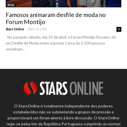
2016
Famosos animaram desfile de moda no
Forum Montijo
-
Stars Online
Abril 29, 2016
0
No passado sábado, dia 23 de abril, o Forum Montijo foi palco de
um Desfile de Moda muito especial. Cerca de 2.500 pessoas
assistiram...
O StarsOnline é totalmente independente dos poderes
estabelecidos não se submetendo a grupos de pressão e
proporcionará um fórum aberto à livre discussão. O StarsOnline
rege-se pelas leis da República Portuguesa cumprindo as normas